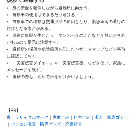
身の安全を確保しながら避難所に向かう。
自動車の使用はできるだけ避ける。
自動車での移動は交通渋滞の原因となり、緊急車両の通行の
妨げとなる場合がある。
道路に亀裂が生じたり、マンホールのふたなどが無いおそれ
があるので足元に注意する。
避難所の場所や危険箇所を記したハザードマップなどで事前
に確認しておく。
「災害伝言ダイヤル」や「災害伝言板」などを使い、家族に
メッセージを残す。
避難の際も、近所で声をかけ合いましょう。
【PR】
食
｜
リサイクルマーク
｜
家庭ごみ
｜
粗大ごみ
｜
求人
｜
家庭ゴミ
｜
パソコン廃棄
｜
防災グッズ
｜
廃棄処分