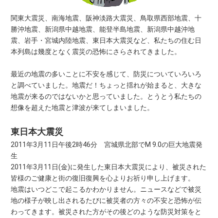
関東大震災、南海地震、阪神淡路大震災、鳥取県西部地震、十
勝沖地震、新潟県中越地震、能登半島地震、新潟県中越沖地
震、岩手・宮城内陸地震、東日本大震災など、私たちの住む日
本列島は幾度となく震災の恐怖にさらされてきました。
最近の地震の多いことに不安を感じて、防災についていろいろ
と調べていました。地震だ！ちょっと揺れが始まると、大きな
地震が来るのではないかと思っていました。とうとう私たちの
想像を超えた地震と津波が来てしまいました。
東日本大震災
2011年3月11日午後2時46分 宮城県北部でM 9.0の巨大地震発
生
2011年3月11日(金)に発生した東日本大震災により、被災された
皆様のご健康と街の復旧復興を心よりお祈り申し上げます。
地震はいつどこで起こるかわかりません。ニュースなどで被災
地の様子が映し出されるたびに被災者の方々の不安と恐怖が伝
わってきます。被災された方がその後どのような防災対策をと