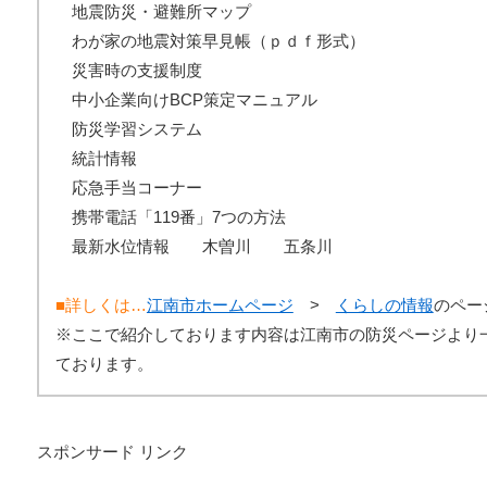
地震防災・避難所マップ
わが家の地震対策早見帳（ｐｄｆ形式）
災害時の支援制度
中小企業向けBCP策定マニュアル
防災学習システム
統計情報
応急手当コーナー
携帯電話「119番」7つの方法
最新水位情報 木曽川 五条川
■詳しくは…
江南市ホームページ
>
くらしの情報
のペー
※ここで紹介しております内容は江南市の防災ページより
ております。
スポンサード リンク